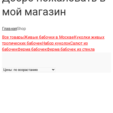
мой магазин
Главная
Shop
Все товары
Живые бабочки в Москве
Куколки живых
тропических бабочек
Набор куколок
Салют из
бабочек
Ферма бабочек
Ферма бабочек из стекла