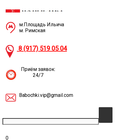
м.Площадь Ильича
м. Римская
8 (917) 519 05
04
Приём заявок:
24/7
Babochki.vip@gmail.com
0