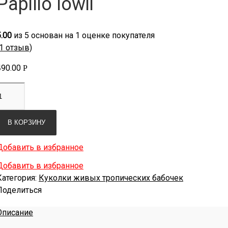
Papilio lowii
5.00
из
5
основан на
1
оценке покупателя
1
отзыв)
490.00
Р
В КОРЗИНУ
Добавить в избранное
Добавить в избранное
Категория:
Куколки живых тропических бабочек
Поделиться
Описание