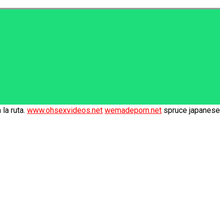
la ruta.
www.ohsexvideos.net
wemadeporn.net
spruce japanese 