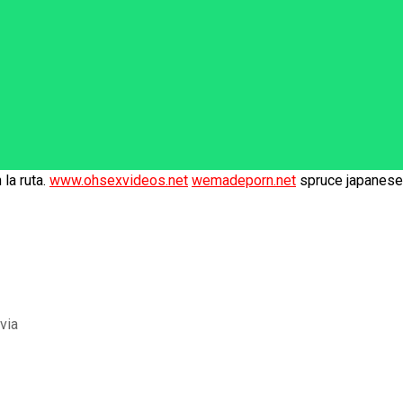
la ruta.
www.ohsexvideos.net
wemadeporn.net
spruce japanese 
via