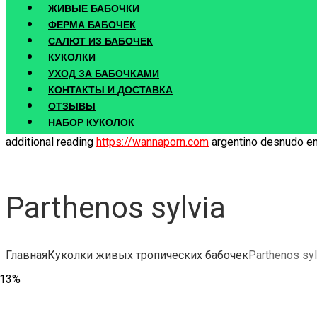
ЖИВЫЕ БАБОЧКИ
ФЕРМА БАБОЧЕК
САЛЮТ ИЗ БАБОЧЕК
КУКОЛКИ
УХОД ЗА БАБОЧКАМИ
КОНТАКТЫ И ДОСТАВКА
ОТЗЫВЫ
НАБОР КУКОЛОК
additional reading
https://wannaporn.com
argentino desnudo en 
Parthenos sylvia
Главная
Куколки живых тропических бабочек
Parthenos syl
-13%