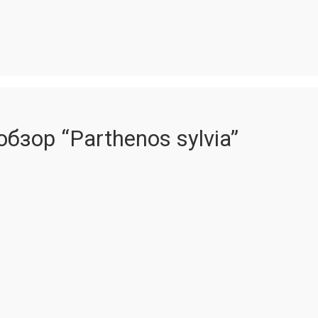
бзор “Parthenos sylvia”