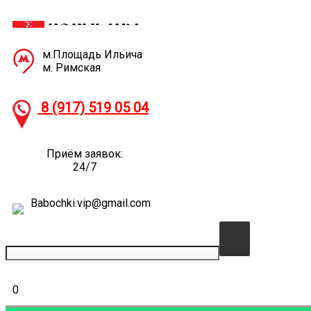
м.Площадь Ильича
м. Римская
8 (917) 519 05
04
Приём заявок:
24/7
Babochki.vip@gmail.com
0