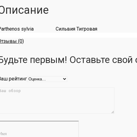
Описание
Parthenos sylvia Сильвия Тигровая
Отзывы (0)
Будьте первым! Оставьте свой о
Ваш рейтинг