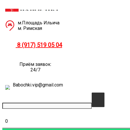
м.Площадь Ильича
м. Римская
8 (917) 519 05
04
Приём заявок:
24/7
Babochki.vip@gmail.com
0