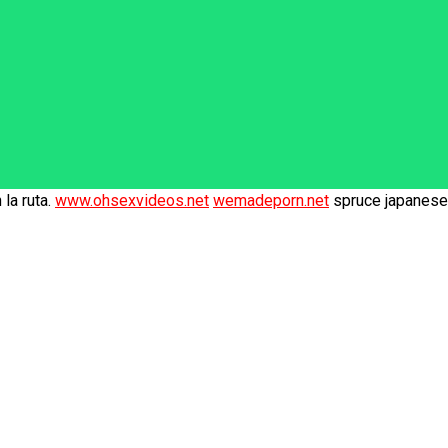
la ruta.
www.ohsexvideos.net
wemadeporn.net
spruce japanese 