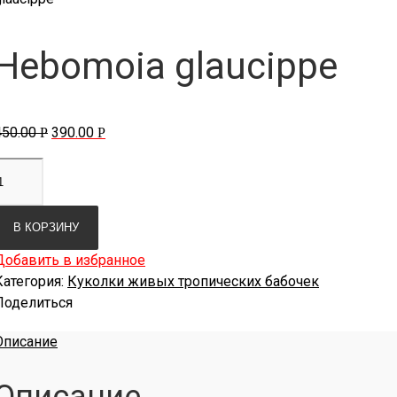
Hebomoia glaucippe
450.00
390.00
Р
Р
В КОРЗИНУ
Добавить в избранное
Категория:
Куколки живых тропических бабочек
Поделиться
Описание