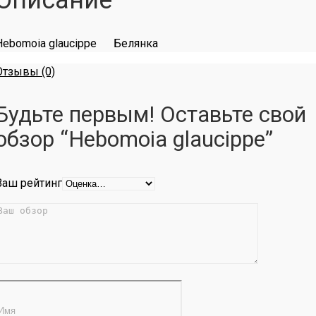
Описание
Hebomoia glaucippe Белянка
Отзывы (0)
Будьте первым! Оставьте свой
обзор “Hebomoia glaucippe”
Ваш рейтинг