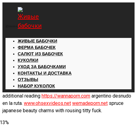
ЖИВЫЕ БАБОЧКИ
ФЕРМА БАБОЧЕК
САЛЮТ ИЗ БАБОЧЕК
КУКОЛКИ
УХОД ЗА БАБОЧКАМИ
КОНТАКТЫ И ДОСТАВКА
ОТЗЫВЫ
НАБОР КУКОЛОК
additional reading
https://wannaporn.com
argentino desnudo
en la ruta.
www.ohsexvideos.net
wemadeporn.net
spruce
japanese beauty charms with rousing titty fuck.
-13%
Добавить в избранное