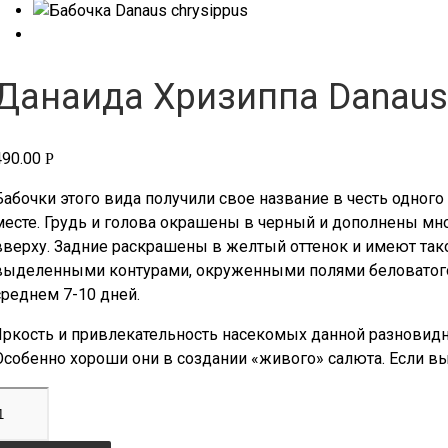
Данаида Хризиппа Danaus c
490.00
Р
Бабочки этого вида получили свое название в честь одног
месте. Грудь и голова окрашены в черный и дополнены м
вверху. Задние раскрашены в желтый оттенок и имеют такой
выделенными контурами, окруженными полями беловатого о
среднем 7-10 дней.
Яркость и привлекательность насекомых данной разновидн
Особенно хороши они в создании «живого» салюта. Если вы