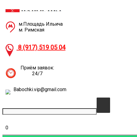
м.Площадь Ильича
м. Римская
8 (917) 519 05
04
Приём заявок:
24/7
Babochki.vip@gmail.com
0