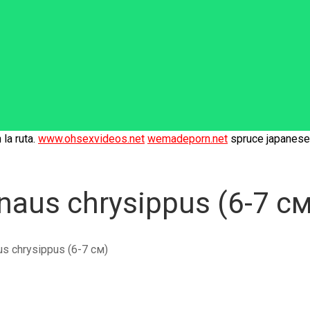
la ruta.
www.ohsexvideos.net
wemadeporn.net
spruce japanese 
aus chrysippus (6-7 см
 chrysippus (6-7 см)