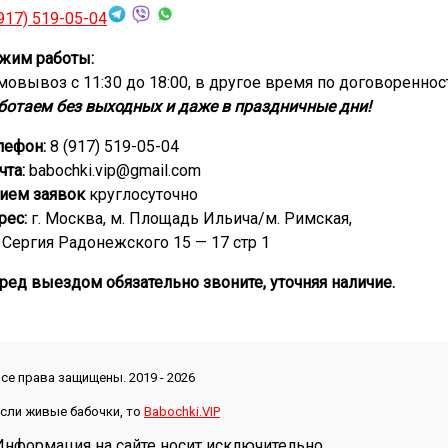
(917) 519-05-04
жим работы:
мовывоз с 11:30 до 18:00, в другое время по договореннос
ботаем без выходных и даже в праздничные дни!
лефон:
8 (917) 519-05-04
чта:
babochki.vip@gmail.com
ием заявок
круглосуточно
рес:
г. Москва, м. Площадь Ильича/м. Римская,
. Сергия Радонежского 15 — 17 стр 1
ред выездом обязательно звоните, уточняя наличие.
се права защищены. 2019 - 2026
сли живые бабочки, то
Babochki.VIP
Информация на сайте носит исключительно