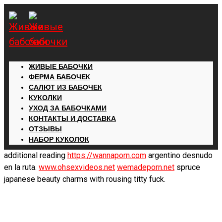
ЖИВЫЕ БАБОЧКИ
ФЕРМА БАБОЧЕК
САЛЮТ ИЗ БАБОЧЕК
КУКОЛКИ
УХОД ЗА БАБОЧКАМИ
КОНТАКТЫ И ДОСТАВКА
ОТЗЫВЫ
НАБОР КУКОЛОК
additional reading
https://wannaporn.com
argentino desnudo
en la ruta.
www.ohsexvideos.net
wemadeporn.net
spruce
japanese beauty charms with rousing titty fuck.
Добавить в избранное