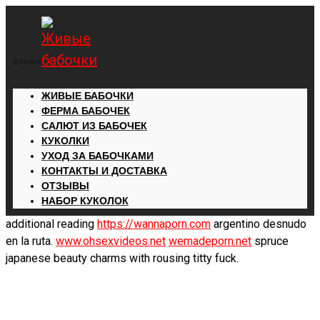
ЖИВЫЕ БАБОЧКИ
ФЕРМА БАБОЧЕК
САЛЮТ ИЗ БАБОЧЕК
КУКОЛКИ
УХОД ЗА БАБОЧКАМИ
КОНТАКТЫ И ДОСТАВКА
ОТЗЫВЫ
НАБОР КУКОЛОК
additional reading
https://wannaporn.com
argentino desnudo
en la ruta.
www.ohsexvideos.net
wemadeporn.net
spruce
japanese beauty charms with rousing titty fuck.
Добавить в избранное