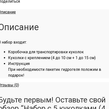
Поделиться
Описание
Описание
В набор входит:
Коробочка для транспортировки куколок
Куколки с креплением (4 до 10 см + 1 до 15 см)
Инструкция
При необходимости пакетик гидрогеля положим в
подарок!
Отзывы (0)
Будьте первым! Оставьте свой
обзор “Набор с 5 куколками (4