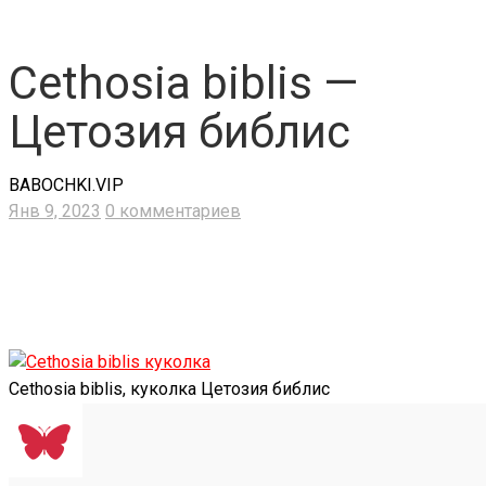
Cethosia biblis —
Цетозия библис
BABOCHKI.VIP
Янв 9, 2023
0 комментариев
Cethosia biblis, куколка Цетозия библис