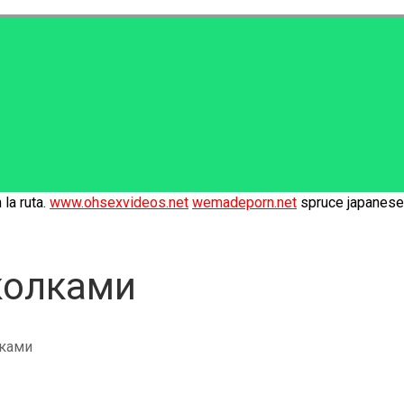
la ruta.
www.ohsexvideos.net
wemadeporn.net
spruce japanese 
колками
лками