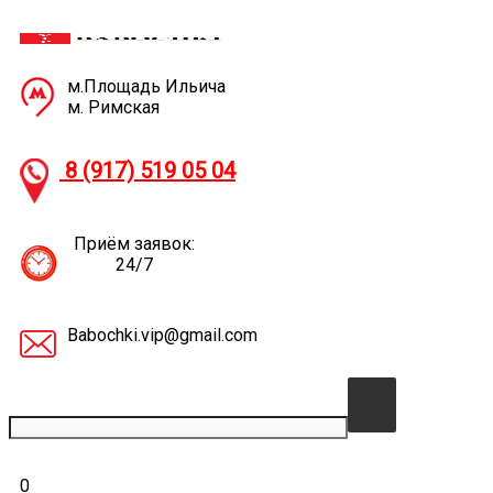
м.Площадь Ильича
м. Римская
8 (917) 519 05
04
Приём заявок:
24/7
Babochki.vip@gmail.com
0